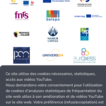
Ce site utilise des cookies nécessaires, statistiques,
accès aux vidéos YouTube.
Nous demandons votre consentement pour l’utilisation
de cookies d’analyses statistiques de fréquentation du
site web utiles à son amélioration et de vidéos YouTube
sur le site web. Votre préférence (refus/acceptation) est