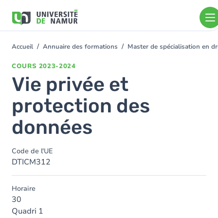
Aller au contenu principal
Aller
au
contenu
principal
Accueil
Annuaire des formations
Master de spécialisation en d
You
are
COURS
2023-2024
here
Vie privée et
protection des
données
Code de l'UE
DTICM312
Horaire
30
Quadri 1