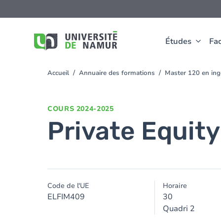
Aller au contenu principal
Aller
au
contenu
principal
Études
Fac
Accueil
Annuaire des formations
Master 120 en ingé
You
are
here
COURS
2024-2025
Private Equity
Code de l'UE
Horaire
ELFIM409
30
Quadri 2