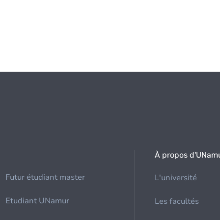
À propos d'UNam
Futur étudiant master
L'université
Etudiant UNamur
Les facultés