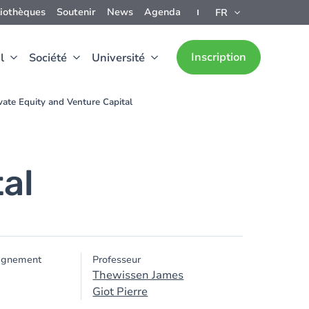
liothèques
Soutenir
News
Agenda
FR
Inscription
l
Société
Université
vate Equity and Venture Capital
al
ignement
Professeur
Thewissen James
Giot Pierre