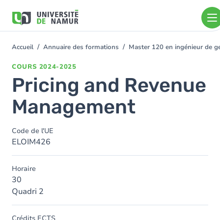
Aller au contenu principal
Aller
au
contenu
principal
Accueil
Annuaire des formations
Master 120 en ingénieur de ge
You
are
COURS
2024-2025
here
Pricing and Revenue
Management
Code de l'UE
ELOIM426
Horaire
30
Quadri 2
Crédits ECTS