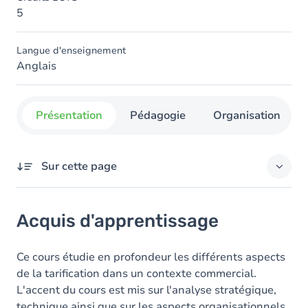
5
Langue d'enseignement
Anglais
Présentation
Pédagogie
Organisation
Sur cette page
Acquis d'apprentissage
Acquis d'apprentissage
Objectifs
Contenu
Ce cours étudie en profondeur les différents aspects
de la tarification dans un contexte commercial.
L'accent du cours est mis sur l'analyse stratégique,
technique ainsi que sur les aspects organisationnels.