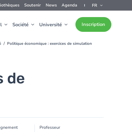
liothèques
Soutenir
News
Agenda
FR
Inscription
l
Société
Université
5
Politique économique : exercices de simulation
s de
ignement
Professeur