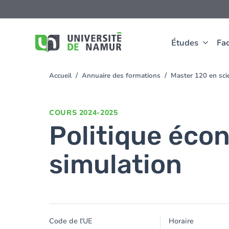
Aller au contenu principal
Aller
au
contenu
principal
Études
Fac
Accueil
Annuaire des formations
Master 120 en scie
You
are
here
COURS
2024-2025
Politique éco
simulation
Code de l'UE
Horaire