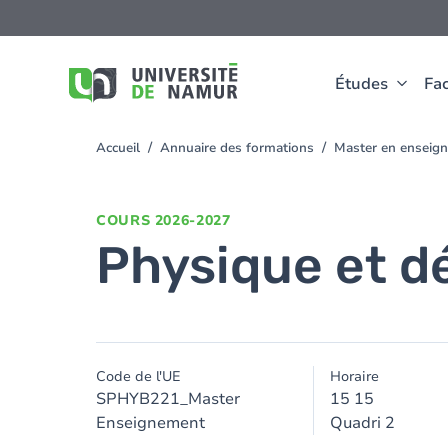
Aller au contenu principal
Aller
au
contenu
principal
Études
Fac
Accueil
Annuaire des formations
Master en enseign
You
are
here
COURS
2026-2027
Physique et dé
Code de l'UE
Horaire
SPHYB221_Master
15 15
Enseignement
Quadri 2