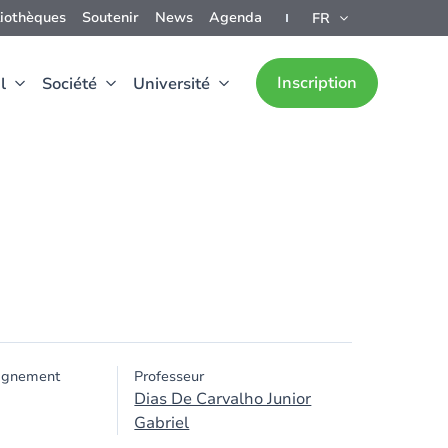
liothèques
Soutenir
News
Agenda
FR
Inscription
l
Société
Université
ignement
Professeur
Dias De Carvalho Junior
Gabriel