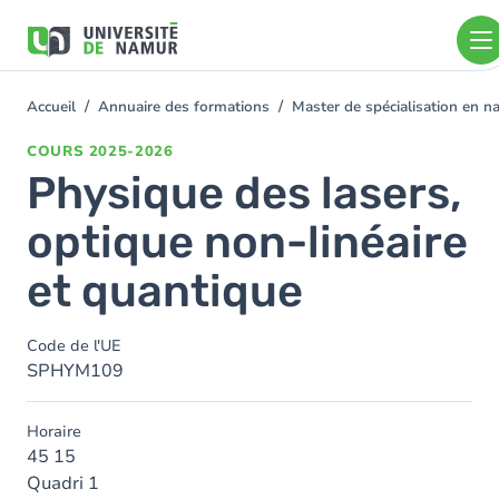
Aller au contenu principal
Aller
au
contenu
principal
Accueil
Annuaire des formations
Master de spécialisation en 
You
are
COURS
2025-2026
here
Physique des lasers,
optique non-linéaire
et quantique
Code de l'UE
SPHYM109
Horaire
45 15
Quadri 1