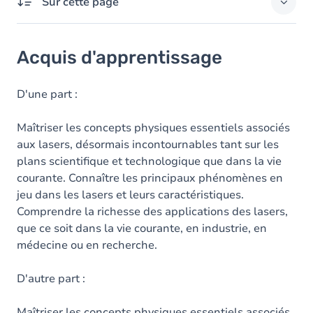
Sur cette page
Acquis d'apprentissage
Acquis d'apprentissage
Objectifs
Contenu
D'une part :
Table des matières
Maîtriser les concepts physiques essentiels associés
aux lasers, désormais incontournables tant sur les
Exercices
plans scientifique et technologique que dans la vie
courante. Connaître les principaux phénomènes en
jeu dans les lasers et leurs caractéristiques.
Comprendre la richesse des applications des lasers,
que ce soit dans la vie courante, en industrie, en
médecine ou en recherche.
D'autre part :
Maîtriser les concepts physiques essentiels associés