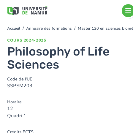
Aller au contenu principal
Aller
au
contenu
principal
Accueil
Annuaire des formations
Master 120 en sciences bioméd
You
are
COURS
2024-2025
here
Philosophy of Life
Sciences
Code de l'UE
SSPSM203
Horaire
12
Quadri 1
Crédits ECTS