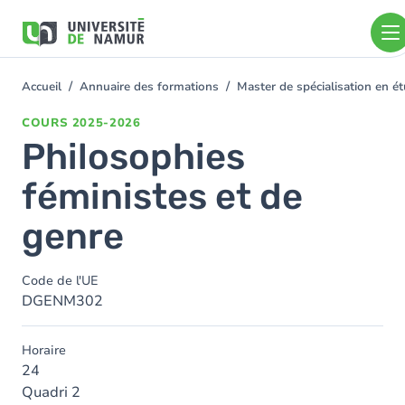
Aller au contenu principal
Aller
au
contenu
principal
Accueil
Annuaire des formations
Master de spécialisation en 
You
are
COURS
2025-2026
here
Philosophies
féministes et de
genre
Code de l'UE
DGENM302
Horaire
24
Quadri 2