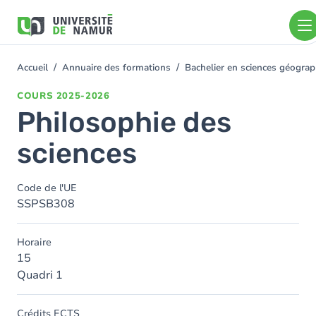
Aller au contenu principal
Aller
au
contenu
principal
Accueil
Annuaire des formations
Bachelier en sciences géogra
You
are
COURS
2025-2026
here
Philosophie des
sciences
Code de l'UE
SSPSB308
Horaire
15
Quadri 1
Crédits ECTS