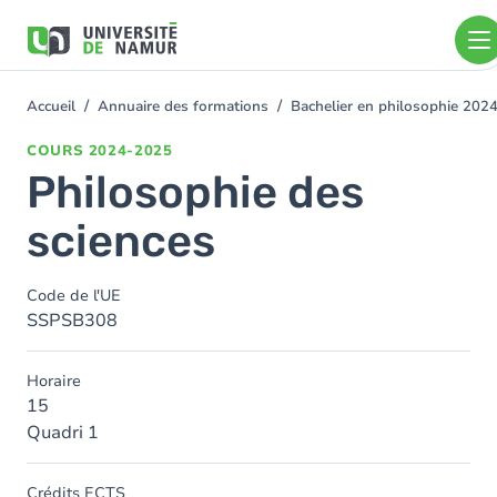
Aller au contenu principal
Aller
au
contenu
principal
Accueil
Annuaire des formations
Bachelier en philosophie 202
You
are
COURS
2024-2025
here
Philosophie des
sciences
Code de l'UE
SSPSB308
Horaire
15
Quadri 1
Crédits ECTS