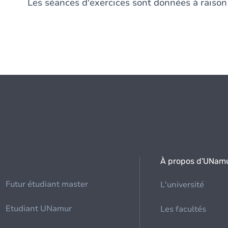
Les séances d'exercices sont données à raiso
À propos d'UNam
Futur étudiant master
L'université
Etudiant UNamur
Les facultés