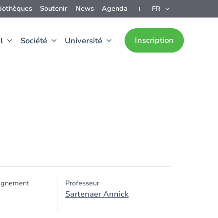
liothèques
Soutenir
News
Agenda
FR
Inscription
l
Société
Université
ignement
Professeur
Sartenaer Annick