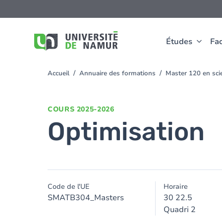
Aller au contenu principal
Aller
au
contenu
principal
Études
Fac
Accueil
Annuaire des formations
Master 120 en sci
You
are
here
COURS
2025-2026
Optimisation
Code de l'UE
Horaire
SMATB304_Masters
30 22.5
Quadri 2