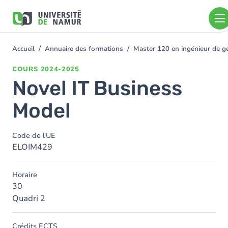
Aller au contenu principal
Aller
au
contenu
principal
Accueil
Annuaire des formations
Master 120 en ingénieur de ge
You
are
COURS
2024-2025
here
Novel IT Business
Model
Code de l'UE
ELOIM429
Horaire
30
Quadri 2
Crédits ECTS