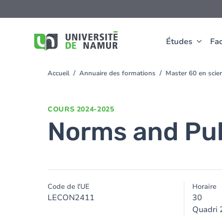
Aller au contenu principal
Aller
au
contenu
principal
Études
Fac
Accueil
Annuaire des formations
Master 60 en sci
You
are
here
COURS
2024-2025
Norms and Pub
Code de l'UE
Horaire
LECON2411
30
Quadri 