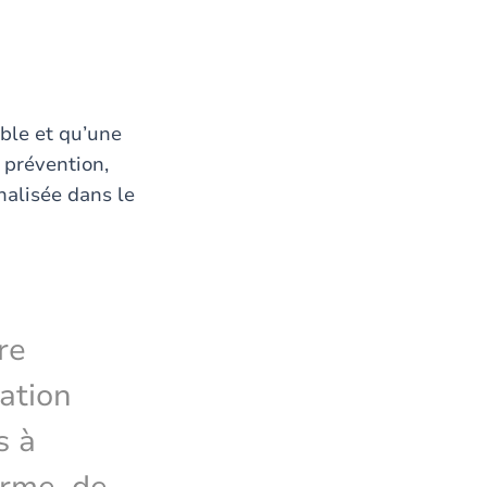
ible et qu’une
 prévention,
nalisée dans le
re
ation
s à