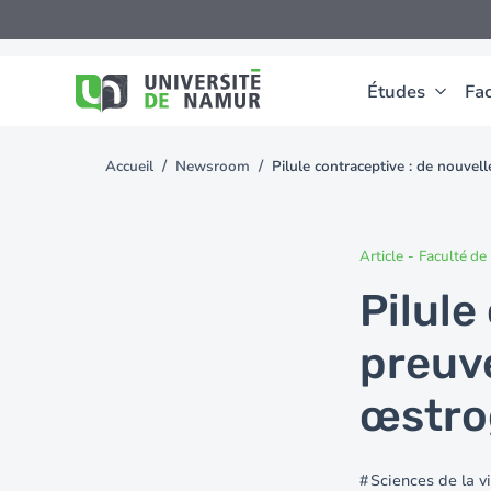
Aller au contenu principal
Aller
au
contenu
principal
Études
Fac
Accueil
Newsroom
Pilule contraceptive : de nouvel
You
are
here
Article
-
Faculté d
Pilule
preuve
œstro
Sciences de la vi