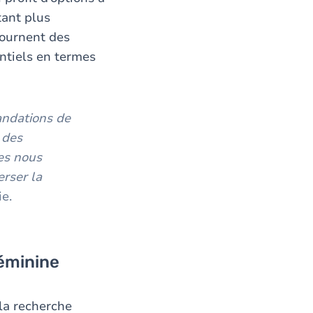
tant plus
tournent des
ntiels en termes
andations de
 des
es nous
erser la
e.
féminine
 la recherche