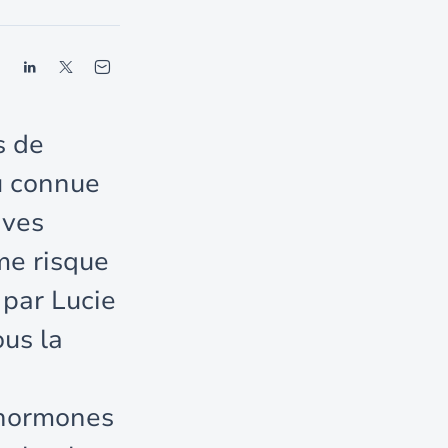
s de
u connue
ives
me risque
 par Lucie
ous la
s hormones