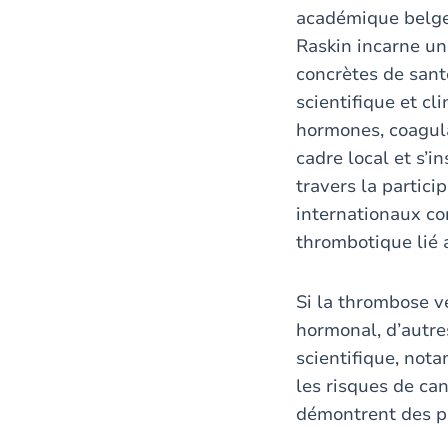
académique belge 
Raskin incarne u
concrètes de sant
scientifique et c
hormones, coagula
cadre local et s’
travers la partici
internationaux con
thrombotique lié
Si la thrombose ve
hormonal, d’autre
scientifique, not
les risques de can
démontrent des pro