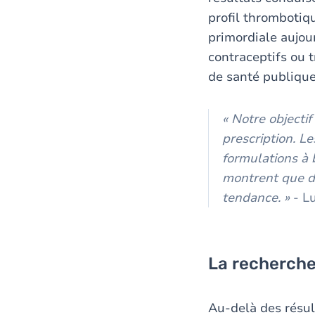
profil thrombotiq
primordiale aujou
contraceptifs ou 
de santé publique
« Notre objecti
prescription. L
formulations à 
montrent que de
tendance. »
- L
La recherche
Au-delà des résul