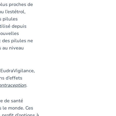
plus proches de
 l’estétrol,
 pilules
ilisé depuis
nouvelles
 des pilules ne
s au niveau
 EudraVigilance,
s d’effets
ontraception
.
re de santé
rs le monde. Ces
profit d’options à