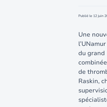
Publié le
12 juin 
Une nouve
l’UNamur 
du grand p
combinée
de thromb
Raskin, c
supervisi
spécialis