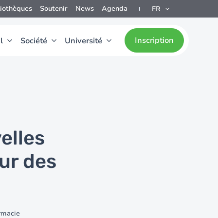
liothèques
Soutenir
News
Agenda
FR
Inscription
l
Société
Université
elles
ur des
rmacie