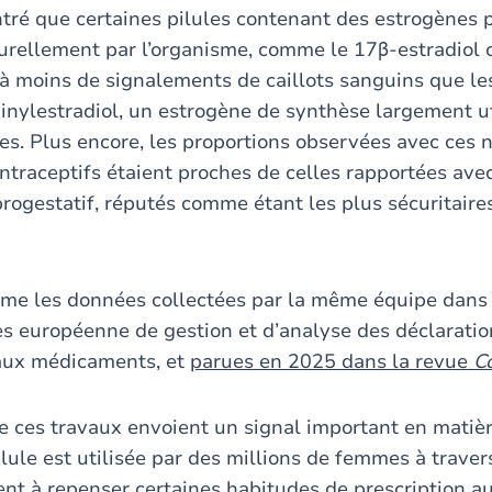
ré que certaines pilules contenant des estrogènes 
urellement par l’organisme, comme le 17β-estradiol ou
 à moins de signalements de caillots sanguins que les
hinylestradiol, un estrogène de synthèse largement ut
es. Plus encore, les proportions observées avec ces 
ntraceptifs étaient proches de celles rapportées avec
rogestatif, réputés comme étant les plus sécuritaire
rme les données collectées par la même équipe dans
s européenne de gestion et d’analyse des déclaration
 aux médicaments, et
parues en 2025 dans la revue
C
e ces travaux envoient un signal important en matiè
ilule est utilisée par des millions de femmes à trave
nt à repenser certaines habitudes de prescription au 