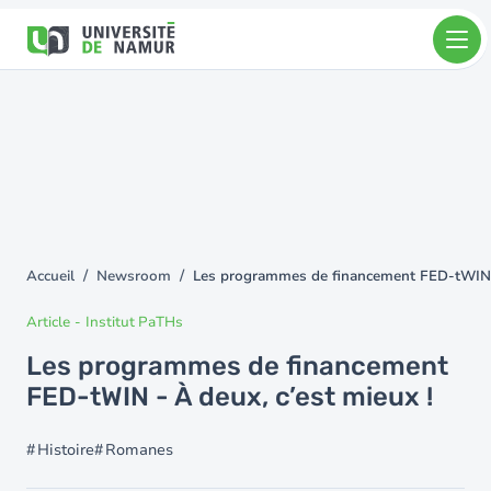
Aller au contenu principal
Aller
au
contenu
principal
Accueil
Newsroom
Les programmes de financement FED-tWIN -
You
are
Article
-
Institut PaTHs
here
Les programmes de financement
FED-tWIN - À deux, c’est mieux !
Histoire
Romanes