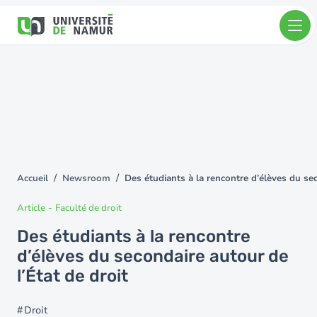
Aller au contenu principal
Aller
au
contenu
principal
Accueil
Newsroom
Des étudiants à la rencontre d’élèves du sec
You
are
Article
-
Faculté de droit
here
Des étudiants à la rencontre
d’élèves du secondaire autour de
l’État de droit
Droit