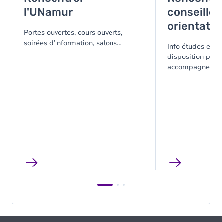
l'UNamur
conseiller
orientatio
Portes ouvertes, cours ouverts,
soirées d’information, salons…
Info études est à
disposition pour
accompagner da
réflexion et vous
vos choix.