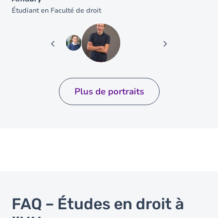
Étudiant en Faculté de droit
Étudiant en Faculté de droit
Plus de portraits
Image
FAQ – Études en droit à