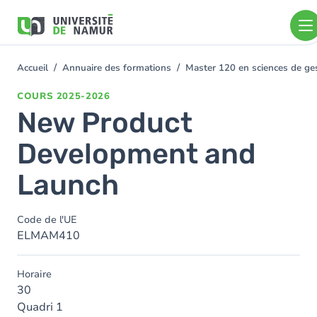
Aller au contenu principal
Aller
au
contenu
principal
Accueil
Annuaire des formations
Master 120 en sciences de ges
You
are
COURS
2025-2026
here
New Product
Development and
Launch
Code de l'UE
ELMAM410
Horaire
30
Quadri 1