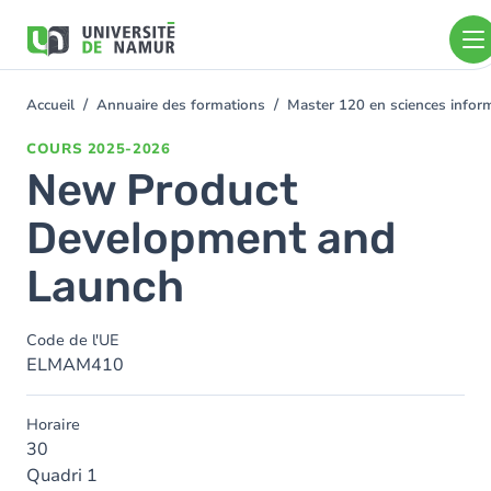
Aller au contenu principal
Aller
au
contenu
principal
Accueil
Annuaire des formations
Master 120 en sciences inform
You
are
COURS
2025-2026
here
New Product
Development and
Launch
Code de l'UE
ELMAM410
Horaire
30
Quadri 1