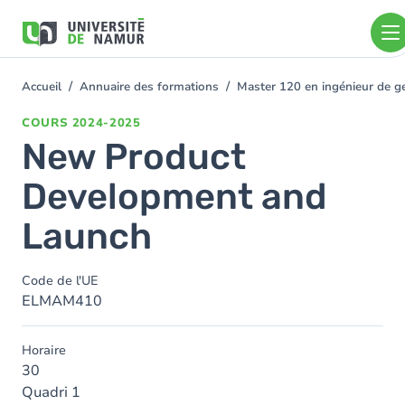
Aller au contenu principal
Aller
au
contenu
principal
Accueil
Annuaire des formations
Master 120 en ingénieur de ge
You
are
COURS
2024-2025
here
New Product
Development and
Launch
Code de l'UE
ELMAM410
Horaire
30
Quadri 1