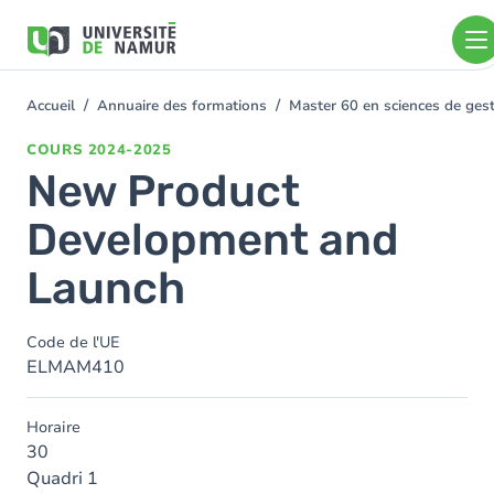
Aller au contenu principal
Aller
au
contenu
principal
Accueil
Annuaire des formations
Master 60 en sciences de ge
You
are
COURS
2024-2025
here
New Product
Development and
Launch
Code de l'UE
ELMAM410
Horaire
30
Quadri 1