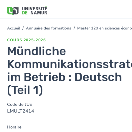
Aller au contenu principal
Aller
au
contenu
principal
Accueil
Annuaire des formations
Master 120 en sciences économ
You
are
COURS
2025-2026
here
Mündliche
Kommunikationsstrat
im Betrieb : Deutsch
(Teil 1)
Code de l'UE
LMULT2414
Horaire