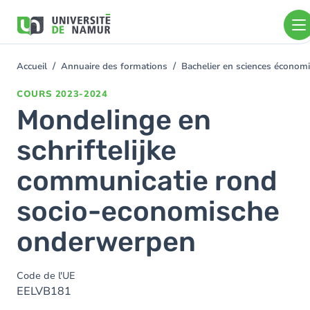
Aller au contenu principal
Aller
au
contenu
principal
Accueil
Annuaire des formations
Bachelier en sciences économ
You
are
COURS
2023-2024
here
Mondelinge en
schriftelijke
communicatie rond
socio-economische
onderwerpen
Code de l'UE
EELVB181