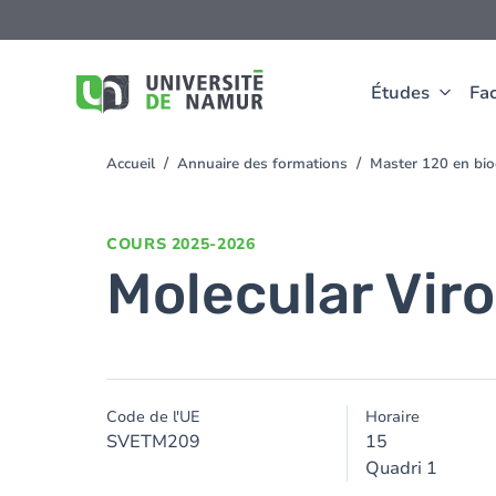
Aller au contenu principal
Aller
au
contenu
principal
Études
Fac
Accueil
Annuaire des formations
Master 120 en bioc
You
are
here
COURS
2025-2026
Molecular Vir
Code de l'UE
Horaire
SVETM209
15
Quadri 1