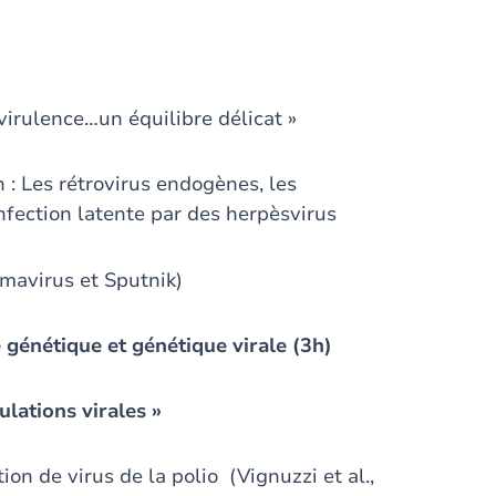
 virulence…un équilibre délicat »
: Les rétrovirus endogènes, les
nfection latente par des herpèsvirus
amavirus et Sputnik)
é génétique et génétique virale (3h)
ulations virales »
on de virus de la polio (Vignuzzi et al.,