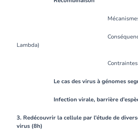
Recombinaison
Mécanisme
Conséquences (La conversi
Lambda)
Contraintes (Maize str
Le cas des virus à génomes segm
Infection virale, barrière d’esp
3. Redécouvrir la cellule par l’étude de diver
virus (8h)