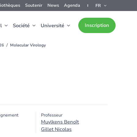
liothèques
Soutenir
News
Agenda
FR
Inscription
l
Société
Université
026
Molecular Virology
ignement
Professeur
Muylkens Benoît
Gillet Nicolas