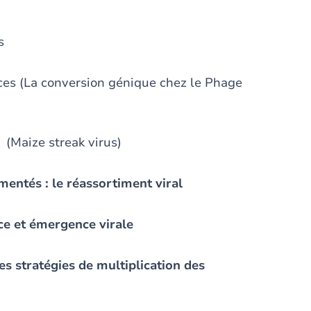
s
on génique chez le Phage
eak virus)
entés : le réassortiment viral
èce et émergence virale
ses stratégies de multiplication des