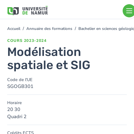
Aller au contenu principal
Aller
au
contenu
principal
Accueil
Annuaire des formations
Bachelier en sciences géolog
You
are
COURS
2023-2024
here
Modélisation
spatiale et SIG
Code de l'UE
SGOGB301
Horaire
20 30
Quadri 2
Crédits ECTS