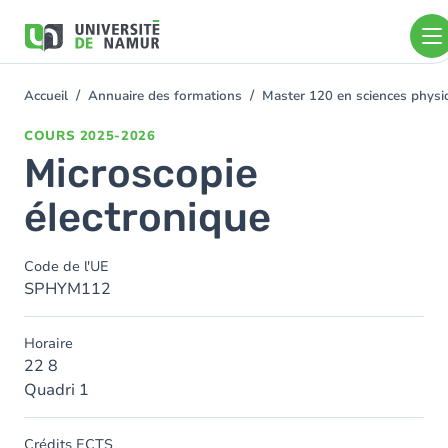
Aller au contenu principal
Aller
au
contenu
principal
Accueil
Annuaire des formations
Master 120 en sciences physiq
You
are
COURS
2025-2026
here
Microscopie
électronique
Code de l'UE
SPHYM112
Horaire
22 8
Quadri 1
Crédits ECTS