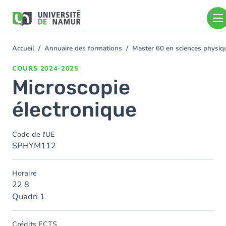
Aller au contenu principal
Aller
au
contenu
principal
Accueil
Annuaire des formations
Master 60 en sciences physi
You
are
COURS
2024-2025
here
Microscopie
électronique
Code de l'UE
SPHYM112
Horaire
22 8
Quadri 1
Crédits ECTS