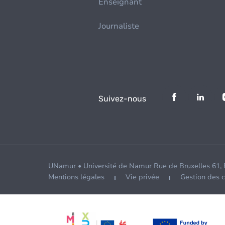
Enseignant
Journaliste
Suivez-nous
UNamur • Université de Namur Rue de Bruxelles 61,
Mentions légales
Vie privée
Gestion des 