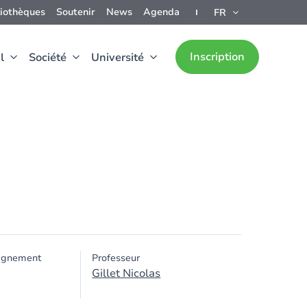
liothèques
Soutenir
News
Agenda
FR
Inscription
l
Société
Université
ignement
Professeur
Gillet Nicolas