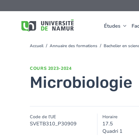
Aller au contenu principal
Aller
au
contenu
principal
Études
Fac
Accueil
Annuaire des formations
Bachelier en scie
You
are
here
COURS
2023-2024
Microbiologie
Code de l'UE
Horaire
SVETB310_P30909
17.5
Quadri 1