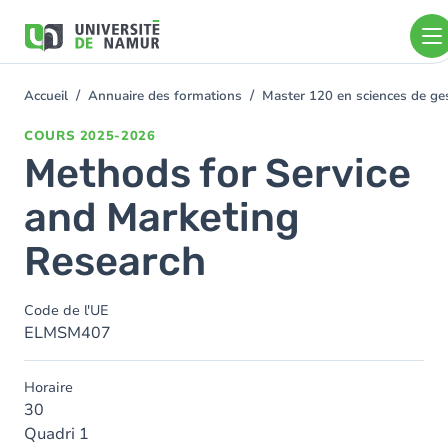
Aller au contenu principal
Aller
au
contenu
principal
Accueil
Annuaire des formations
Master 120 en sciences de gest
You
are
COURS
2025-2026
here
Methods for Service
and Marketing
Research
Code de l'UE
ELMSM407
Horaire
30
Quadri 1