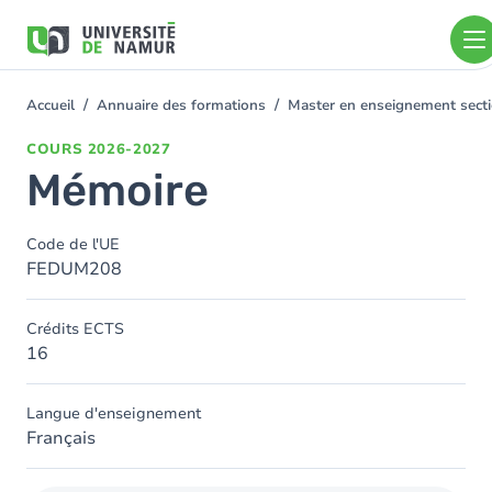
Aller au contenu principal
Aller
au
contenu
principal
Accueil
Annuaire des formations
Master en enseignement sect
You
are
COURS
2026-2027
here
Mémoire
Code de l'UE
FEDUM208
Crédits ECTS
16
Langue d'enseignement
Français