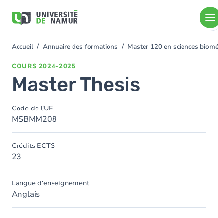
Aller au contenu principal
Aller
au
contenu
principal
Accueil
Annuaire des formations
Master 120 en sciences bioméd
You
are
COURS
2024-2025
here
Master Thesis
Code de l'UE
MSBMM208
Crédits ECTS
23
Langue d'enseignement
Anglais