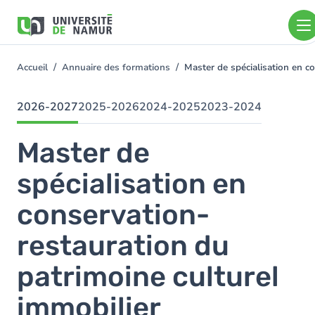
Aller au contenu principal
Aller
au
contenu
principal
Accueil
Annuaire des formations
Master de spécialisation en c
You
are
here
2026-2027
2025-2026
2024-2025
2023-2024
Master de
spécialisation en
conservation-
restauration du
patrimoine culturel
immobilier