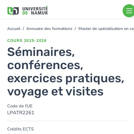
Aller au contenu principal
Aller
au
contenu
principal
Accueil
Annuaire des formations
Master de spécialisation en c
You
are
COURS
2025-2026
here
Séminaires,
conférences,
exercices pratiques,
voyage et visites
Code de l'UE
LPATR2261
Crédits ECTS