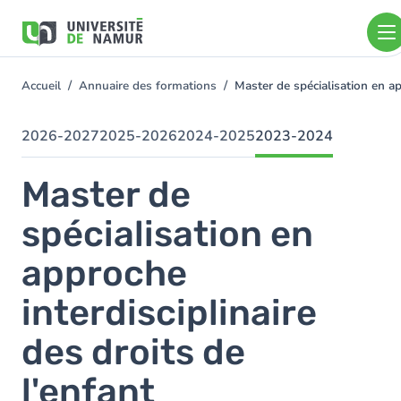
Aller au contenu principal
Aller
au
contenu
principal
Accueil
Annuaire des formations
Master de spécialisation en ap
You
are
here
2026-2027
2025-2026
2024-2025
2023-2024
Master de
spécialisation en
approche
interdisciplinaire
des droits de
l'enfant