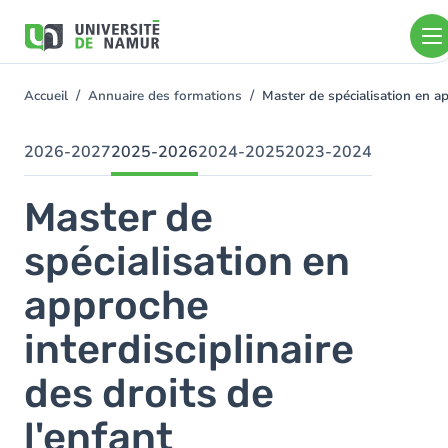
Aller au contenu principal
Aller
au
contenu
principal
Accueil
Annuaire des formations
Master de spécialisation en ap
You
are
here
2026-2027
2025-2026
2024-2025
2023-2024
Master de
spécialisation en
approche
interdisciplinaire
des droits de
l'enfant