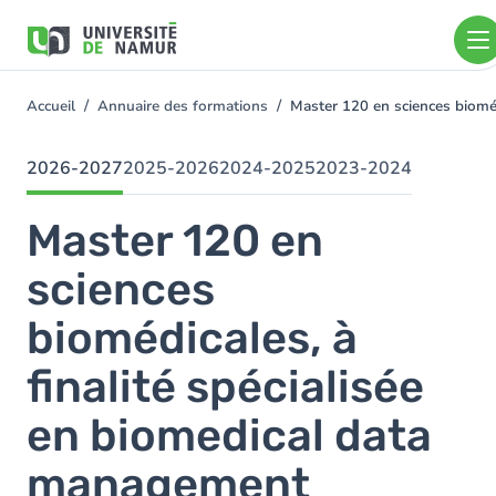
Aller au contenu principal
Aller
au
contenu
principal
Accueil
Annuaire des formations
Master 120 en sciences biomé
You
are
here
2026-2027
2025-2026
2024-2025
2023-2024
Master 120 en
sciences
biomédicales, à
finalité spécialisée
en biomedical data
management