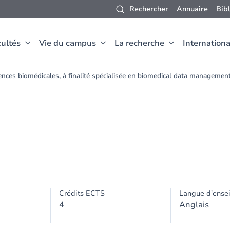
Rechercher
Annuaire
Bib
ultés
Vie du campus
La recherche
Internationa
ences biomédicales, à finalité spécialisée en biomedical data manageme
Crédits ECTS
Langue d'ense
4
Anglais