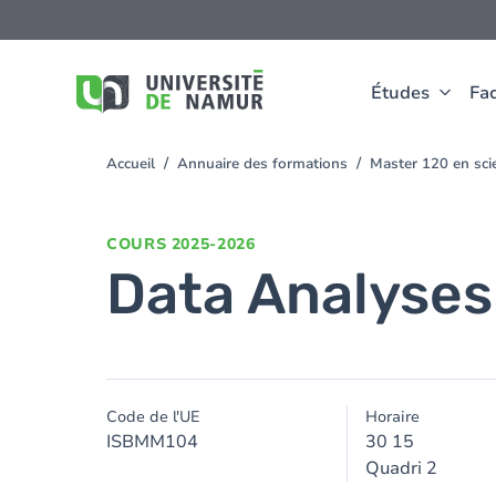
Aller au contenu principal
Aller
au
contenu
principal
Études
Fac
Accueil
Annuaire des formations
Master 120 en sci
You
are
here
COURS
2025-2026
Data Analyses
Code de l'UE
Horaire
ISBMM104
30 15
Quadri 2