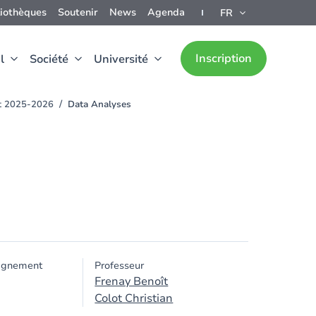
liothèques
Soutenir
News
Agenda
FR
Inscription
l
Société
Université
nt 2025-2026
Data Analyses
ignement
Professeur
Frenay Benoît
Colot Christian