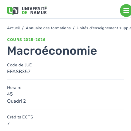
Aller au contenu principal
Aller
au
contenu
principal
Accueil
Annuaire des formations
Unités d'enseignement supplé
You
are
COURS
2025-2026
here
Macroéconomie
Code de l'UE
EFASB357
Horaire
45
Quadri 2
Crédits ECTS
7