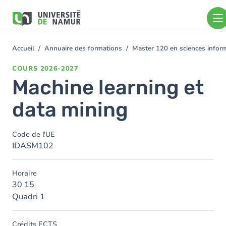
Aller au contenu principal
Aller
au
contenu
principal
Accueil
Annuaire des formations
Master 120 en sciences info
You
are
COURS
2026-2027
here
Machine learning et
data mining
Code de l'UE
IDASM102
Horaire
30 15
Quadri 1
Crédits ECTS