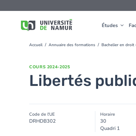
Aller au contenu principal
Aller
au
contenu
principal
Études
Fac
Accueil
Annuaire des formations
Bachelier en droit
You
are
here
COURS
2024-2025
Libertés publ
Code de l'UE
Horaire
DRHDB302
30
Quadri 1