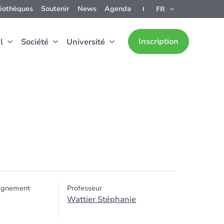
liothèques
Soutenir
News
Agenda
FR
Inscription
l
Société
Université
ignement
Professeur
Wattier Stéphanie