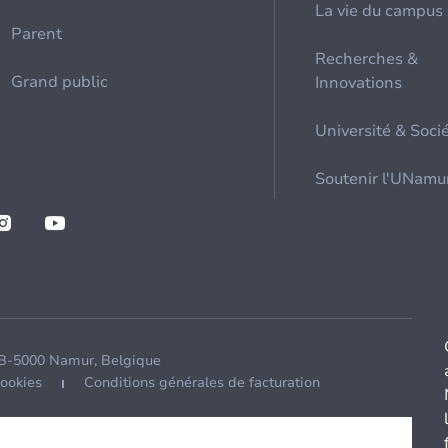
La vie du campus
Parent
Recherches &
Grand public
Innovations
Université & Soci
Soutenir l'UNamu
 B-5000 Namur, Belgique
cookies
Conditions générales de facturation