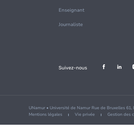
Enseignant
Journaliste
Suivez-nous
UNamur • Université de Namur Rue de Bruxelles 61,
Mentions légales
Vie privée
Gestion des 