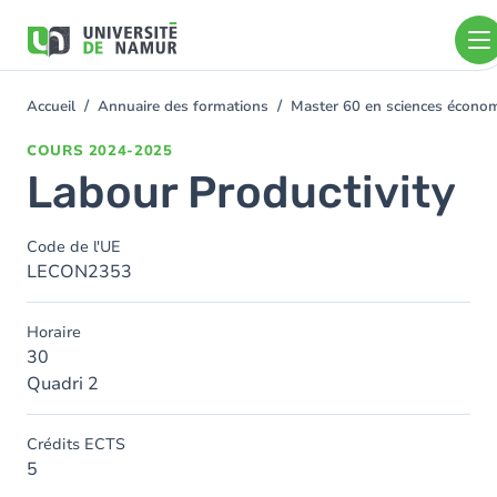
Aller au contenu principal
Aller
au
contenu
principal
Accueil
Annuaire des formations
Master 60 en sciences écon
You
are
COURS
2024-2025
here
Labour Productivity
Code de l'UE
LECON2353
Horaire
30
Quadri 2
Crédits ECTS
5