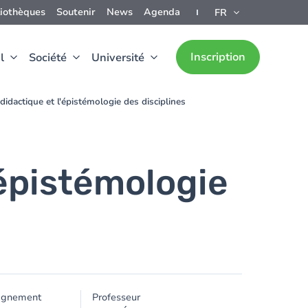
liothèques
Soutenir
News
Agenda
FR
Inscription
l
Société
Université
 didactique et l'épistémologie des disciplines
'épistémologie
ignement
Professeur