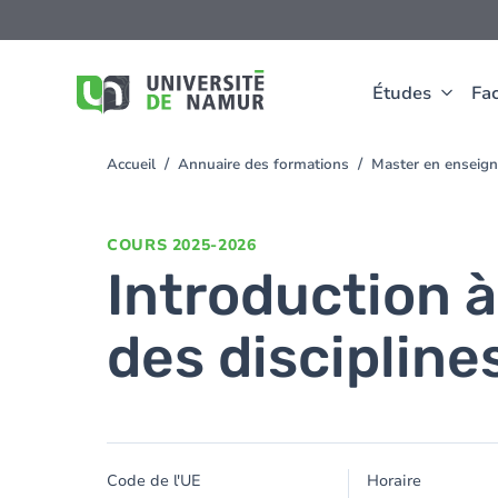
Aller au contenu principal
Aller
au
contenu
principal
Études
Fac
Accueil
Annuaire des formations
Master en enseig
You
are
here
COURS
2025-2026
Introduction à
des discipline
Code de l'UE
Horaire