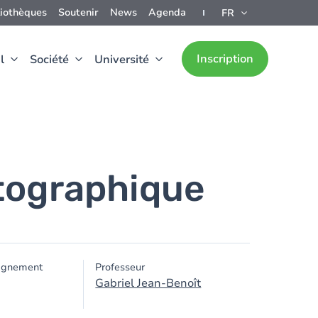
liothèques
Soutenir
News
Agenda
FR
Inscription
l
Société
Université
tographique
ignement
Professeur
Gabriel Jean-Benoît