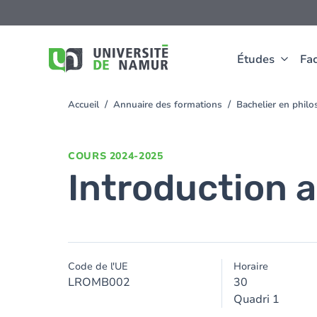
Aller au contenu principal
Aller
au
contenu
principal
Études
Fac
Accueil
Annuaire des formations
Bachelier en phil
You
are
here
COURS
2024-2025
Introduction 
Code de l'UE
Horaire
LROMB002
30
Quadri 1