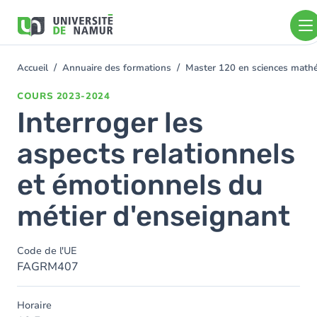
Aller au contenu principal
Aller
au
contenu
principal
Accueil
Annuaire des formations
Master 120 en sciences mathé
You
are
COURS
2023-2024
here
Interroger les
aspects relationnels
et émotionnels du
métier d'enseignant
Code de l'UE
FAGRM407
Horaire