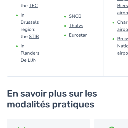
the
TEC
Biers
airpo
In
SNCB
Brussels
Char
Thalys
region:
airpo
Eurostar
the
STIB
Brus
In
Nati
Flanders:
airpo
De LIJN
En savoir plus sur les
modalités pratiques