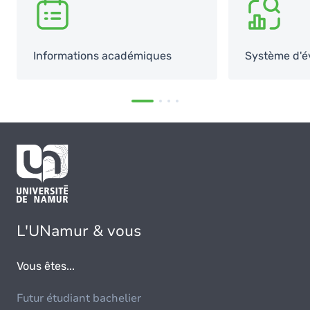
SVG
SVG
Informations académiques
Système d'é
L'UNamur & vous
Vous êtes...
Futur étudiant bachelier