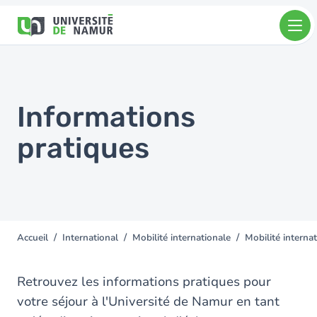
Aller au contenu principal
Aller
au
contenu
principal
Informations
pratiques
Accueil
International
Mobilité internationale
Mobilité internat
You
are
here
Retrouvez les informations pratiques pour
votre séjour à l'Université de Namur en tant