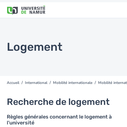
Aller au contenu principal
Aller
au
contenu
principal
Logement
Accueil
International
Mobilité internationale
Mobilité internat
You
are
here
Recherche de logement
Règles générales concernant le logement à
l'université