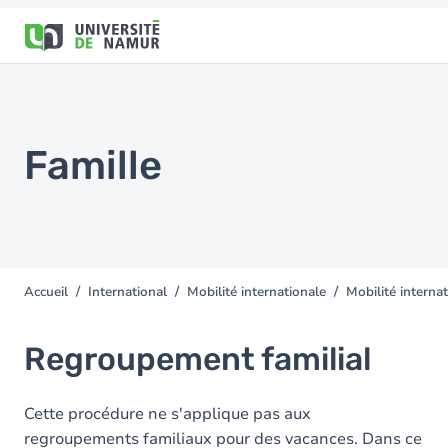
Aller au contenu principal
Aller
au
contenu
principal
Famille
Accueil
International
Mobilité internationale
Mobilité internat
You
are
here
Regroupement familial
Cette procédure ne s'applique pas aux
regroupements familiaux pour des vacances. Dans ce