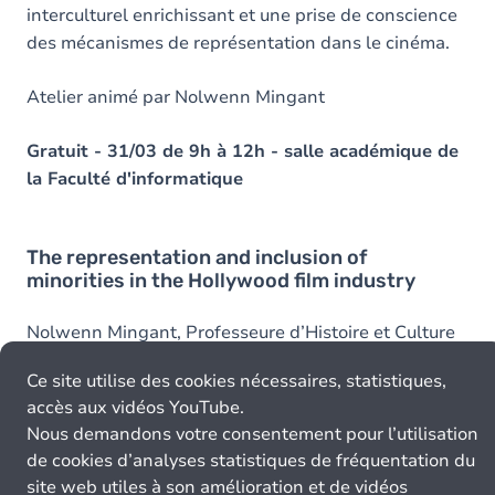
interculturel enrichissant et une prise de conscience
des mécanismes de représentation dans le cinéma.
Atelier animé par Nolwenn Mingant
Gratuit - 31/03 de 9h à 12h - salle académique de
la Faculté d'informatique
The representation and inclusion of
minorities in the Hollywood film industry
Nolwenn Mingant, Professeure d’Histoire et Culture
des Etats-Unis, Responsable du Master Etudes sur le
Ce site utilise des cookies nécessaires, statistiques,
Genre, Université d’Angers, viendra nous parler, en
accès aux vidéos YouTube.
anglais et à l’aide d’extraits de film de la
Nous demandons votre consentement pour l’utilisation
représentation et de l'inclusion des minorités dans
de cookies d’analyses statistiques de fréquentation du
l'industrie cinématographique hollywoodienne. Dans
site web utiles à son amélioration et de vidéos