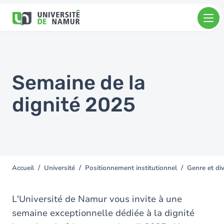
Aller au contenu principal
Aller
au
contenu
principal
Semaine de la
dignité 2025
Accueil
Université
Positionnement institutionnel
Genre et div
You
are
here
L'Université de Namur vous invite à une
semaine exceptionnelle dédiée à la dignité