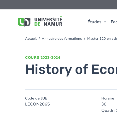
Aller au contenu principal
Aller
au
contenu
principal
Études
Fac
Accueil
Annuaire des formations
Master 120 en scie
You
are
here
COURS
2023-2024
History of Ec
Code de l'UE
Horaire
LECON2065
30
Quadri 