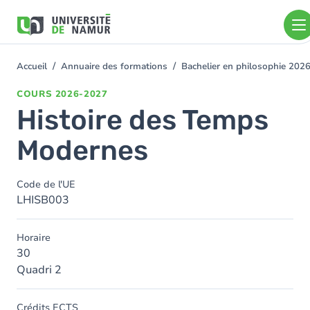
Aller au contenu principal
Aller
au
contenu
principal
Accueil
Annuaire des formations
Bachelier en philosophie 202
You
are
COURS
2026-2027
here
Histoire des Temps
Modernes
Code de l'UE
LHISB003
Horaire
30
Quadri 2
Crédits ECTS